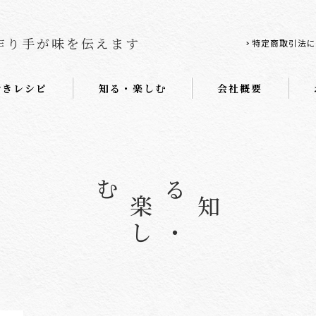
作り手が味を伝えます
特定商取引法に
おきレシピ
知る・楽しむ
会社概要
む
知る
・
楽
し